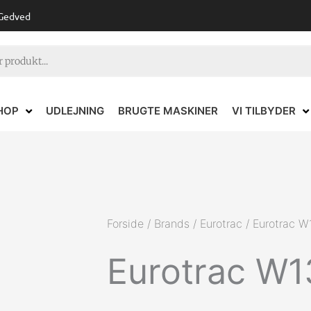
 Gedved
HOP
UDLEJNING
BRUGTE MASKINER
VI TILBYDER
Forside
/
Brands
/
Eurotrac
/ Eurotrac W
Eurotrac W1