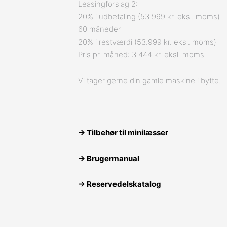
Leasingforslag 2:
20% i udbetaling (53.999 kr. eksl. moms)
60 måneder
20% i restværdi (53.999 kr. eksl. moms)
Pris pr. måned: 3.444 kr. eksl. moms
Vi tager gerne din gamle maskine i bytte.
→ Tilbehør til minilæsser
→
Brugermanual
→
Reservedelskatalog