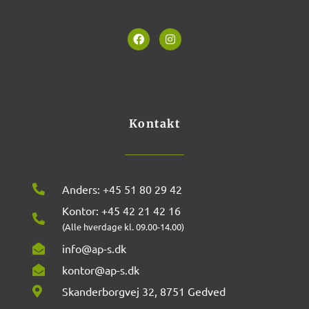
F
I
a
n
c
s
e
t
b
a
o
g
o
r
k
a
m
Kontakt
Anders: +45 51 80 29 42
Kontor: +45 42 21 42 16
(Alle hverdage kl. 09.00-14.00)
info@ap-s.dk
kontor@ap-s.dk
Skanderborgvej 32, 8751 Gedved