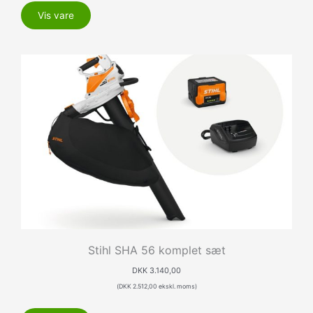
Vis vare
Stihl SHA 56 komplet sæt
DKK
3.140,00
(
DKK
2.512,00
ekskl. moms)