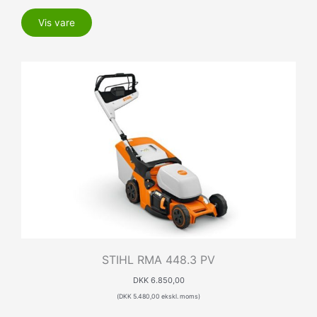
Vis vare
STIHL RMA 448.3 PV
DKK
6.850,00
(
DKK
5.480,00
ekskl. moms)