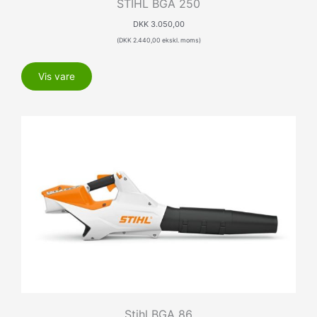
STIHL BGA 250
DKK
3.050,00
(
DKK
2.440,00
ekskl. moms)
Vis vare
Stihl BGA 86