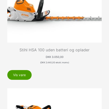
Stihl HSA 100 uden batteri og oplader
DKK
3.050,00
(
DKK
2.440,00
ekskl. moms)
Vis vare