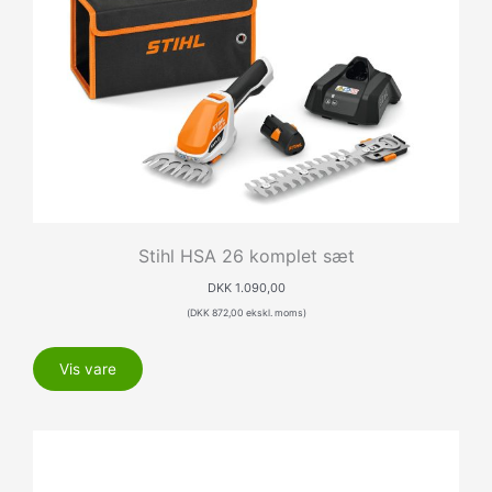
Stihl HSA 26 komplet sæt
DKK
1.090,00
(
DKK
872,00
ekskl. moms)
Vis vare