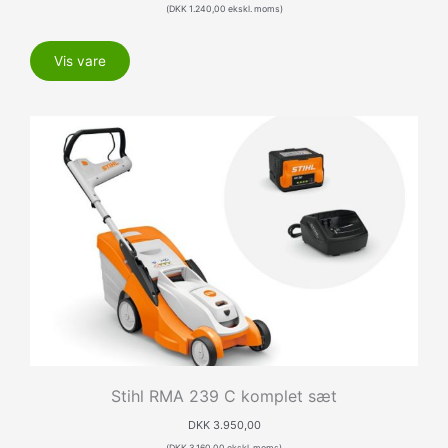
(
DKK
1.240,00
ekskl. moms)
Vis vare
Stihl RMA 239 C komplet sæt
DKK
3.950,00
(
DKK
3.160,00
ekskl. moms)