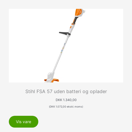
Stihl FSA 57 uden batteri og oplader
DKK
1.340,00
(
DKK
1.072,00
ekskl. moms)
Vis vare