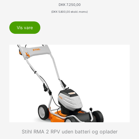
DKK
7.250,00
(
DKK
5.800,00
ekskl. moms)
Vis vare
Stihl RMA 2 RPV uden batteri og oplader