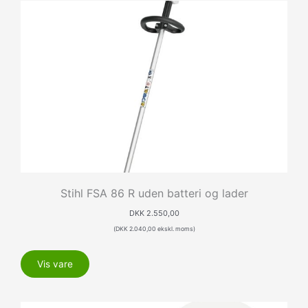
Stihl FSA 86 R uden batteri og lader
DKK
2.550,00
(
DKK
2.040,00
ekskl. moms)
Vis vare