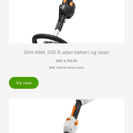
Stihl KMA 200 R uden batteri og lader
DKK
4.750,00
(
DKK
3.800,00
ekskl. moms)
Vis vare