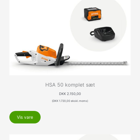
HSA 50 komplet sæt
DKK
2.150,00
(
DKK
1.720,00
ekskl. moms)
Vis vare