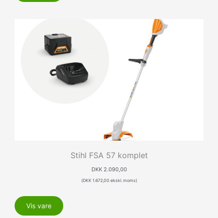
Stihl FSA 57 komplet
DKK
2.090,00
(
DKK
1.672,00
ekskl. moms)
Vis vare