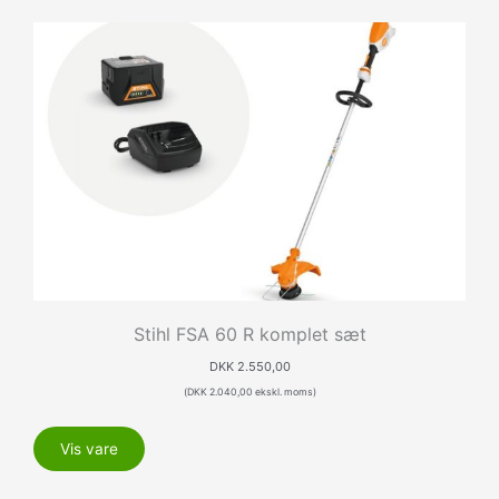
Stihl FSA 60 R komplet sæt
DKK
2.550,00
(
DKK
2.040,00
ekskl. moms)
Vis vare