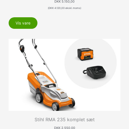
DKK
5.150,00
(
DKK
4.120,00
ekskl. moms)
Vis vare
Stihl RMA 235 komplet sæt
DKK
2.550,00