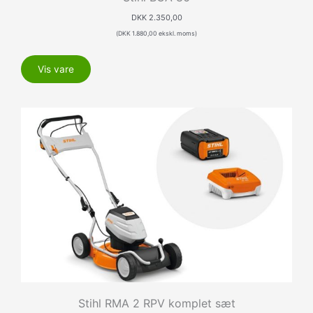
DKK
2.350,00
(
DKK
1.880,00
ekskl. moms)
Vis vare
Stihl RMA 2 RPV komplet sæt