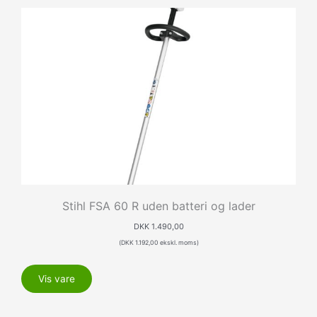
Stihl FSA 60 R uden batteri og lader
DKK
1.490,00
(
DKK
1.192,00
ekskl. moms)
Vis vare