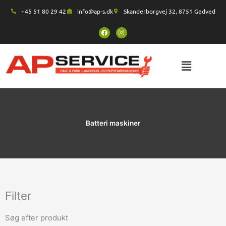
Gå
+45 51 80 29 42
info@ap-s.dk
Skanderborgvej 32, ​8751 Gedved
til
indholdet
F
I
a
n
c
s
e
t
b
a
o
g
o
r
k
a
m
Batteri maskiner
Filter
Søg efter produkt