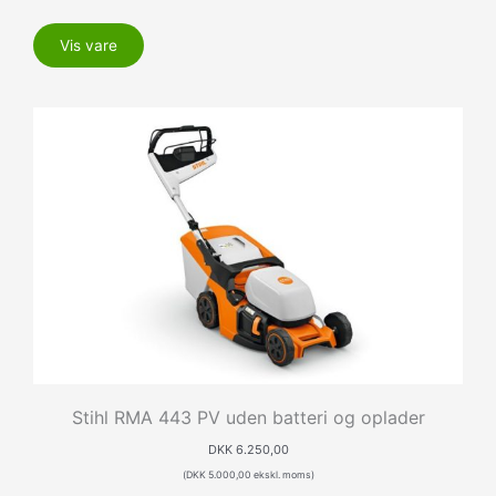
Vis vare
Stihl RMA 443 PV uden batteri og oplader
DKK
6.250,00
(
DKK
5.000,00
ekskl. moms)