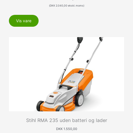
(
DKK
2.040,00
ekskl. moms)
Vis vare
Stihl RMA 235 uden batteri og lader
DKK
1.550,00