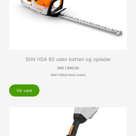
Stihl HSA 60 uden batteri og oplader
DKK
1.940,00
(
DKK
1.552,00
ekskl. moms)
Vis vare