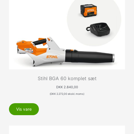
Stihl BGA 60 komplet sæt
DKK
2.840,00
(
DKK
2.272,00
ekskl. moms)
Vis vare