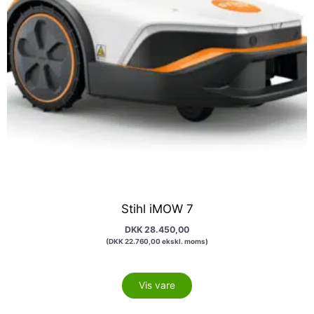
Stihl iMOW 7
DKK
28.450,00
(
DKK
22.760,00
ekskl. moms)
Vis vare