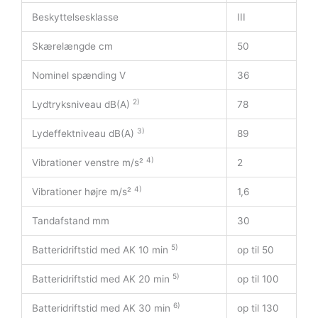
Beskyttelsesklasse
III
Skærelængde cm
50
Nominel spænding V
36
2)
Lydtryksniveau dB(A)
78
3)
Lydeffektniveau dB(A)
89
4)
Vibrationer venstre m/s²
2
4)
Vibrationer højre m/s²
1,6
Tandafstand mm
30
5)
Batteridriftstid med AK 10 min
op til 50
5)
Batteridriftstid med AK 20 min
op til 100
6)
Batteridriftstid med AK 30 min
op til 130