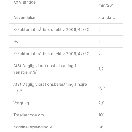
Knivlængde
mm/20″
Anvendelse
standard
K-Faktor iht. rådets direktiv 2006/42/EC
2
Hv
2
K-Faktor iht. rådets direktiv 2006/42/EC
2
A(8) Daglig vibrationsbelastning 1
1,2
venstre m/s²
A(8) Daglig vibrationsbelastning 1 højre
0,9
m/s²
1)
Vægt kg
2,9
Totallængde cm
101
Nominel spænding V
36