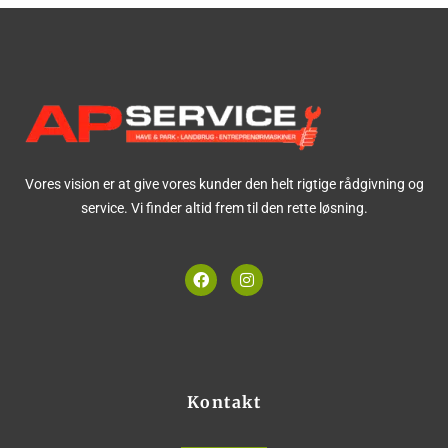
Vores vision er at give vores kunder den helt rigtige rådgivning og
service. Vi finder altid frem til den rette løsning.
F
I
a
n
c
s
e
t
b
a
o
g
o
r
k
a
m
Kontakt