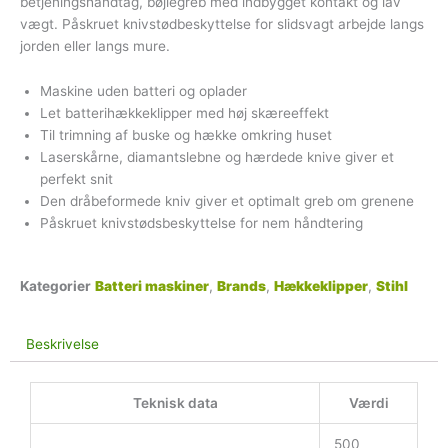
betjeningshåndtag, bøjlegreb med indbygget kontakt og lav
vægt. Påskruet knivstødbeskyttelse for slidsvagt arbejde langs
jorden eller langs mure.
Maskine uden batteri og oplader
Let batterihækkeklipper med høj skæreeffekt
Til trimning af buske og hække omkring huset
Laserskårne, diamantslebne og hærdede knive giver et
perfekt snit
Den dråbeformede kniv giver et optimalt greb om grenene
Påskruet knivstødsbeskyttelse for nem håndtering
Kategorier
Batteri maskiner
,
Brands
,
Hækkeklipper
,
Stihl
Beskrivelse
Teknisk data
Værdi
500