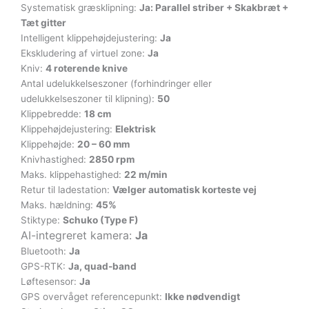
Systematisk græsklipning:
Ja: Parallel striber + Skakbræt +
Tæt gitter
Intelligent klippehøjdejustering:
Ja
Ekskludering af virtuel zone:
Ja
Kniv:
4 roterende knive
Antal udelukkelseszoner (forhindringer eller
udelukkelseszoner til klipning):
50
Klippebredde:
18 cm
Klippehøjdejustering:
Elektrisk
Klippehøjde:
20 – 60 mm
Knivhastighed:
2850 rpm
Maks. klippehastighed:
22 m/min
Retur til ladestation:
Vælger automatisk korteste vej
Maks. hældning:
45%
Stiktype:
Schuko (Type F)
AI-integreret kamera:
Ja
Bluetooth:
Ja
GPS-RTK:
Ja, quad-band
Løftesensor:
Ja
GPS overvåget referencepunkt:
Ikke nødvendigt