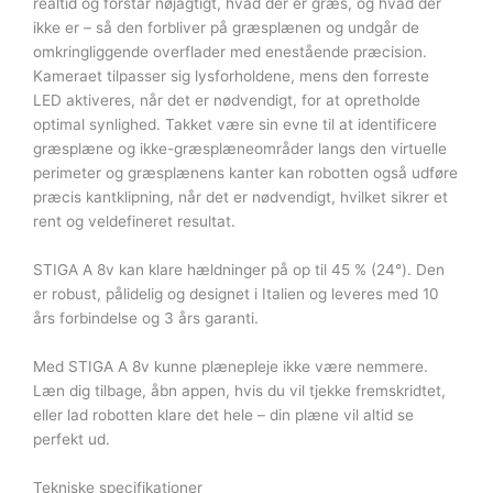
realtid og forstår nøjagtigt, hvad der er græs, og hvad der
ikke er – så den forbliver på græsplænen og undgår de
omkringliggende overflader med enestående præcision.
Kameraet tilpasser sig lysforholdene, mens den forreste
LED aktiveres, når det er nødvendigt, for at opretholde
optimal synlighed. Takket være sin evne til at identificere
græsplæne og ikke-græsplæneområder langs den virtuelle
perimeter og græsplænens kanter kan robotten også udføre
præcis kantklipning, når det er nødvendigt, hvilket sikrer et
rent og veldefineret resultat.
STIGA A 8v kan klare hældninger på op til 45 % (24°). Den
er robust, pålidelig og designet i Italien og leveres med 10
års forbindelse og 3 års garanti.
Med STIGA A 8v kunne plænepleje ikke være nemmere.
Læn dig tilbage, åbn appen, hvis du vil tjekke fremskridtet,
eller lad robotten klare det hele – din plæne vil altid se
perfekt ud.
Tekniske specifikationer