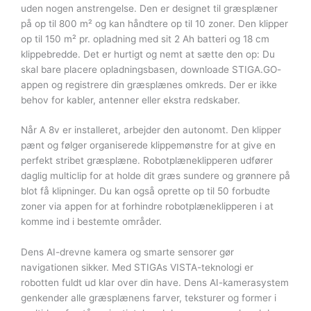
uden nogen anstrengelse. Den er designet til græsplæner
på op til 800 m² og kan håndtere op til 10 zoner. Den klipper
op til 150 m² pr. opladning med sit 2 Ah batteri og 18 cm
klippebredde. Det er hurtigt og nemt at sætte den op: Du
skal bare placere opladningsbasen, downloade STIGA.GO-
appen og registrere din græsplænes omkreds. Der er ikke
behov for kabler, antenner eller ekstra redskaber.
Når A 8v er installeret, arbejder den autonomt. Den klipper
pænt og følger organiserede klippemønstre for at give en
perfekt stribet græsplæne. Robotplæneklipperen udfører
daglig multiclip for at holde dit græs sundere og grønnere på
blot få klipninger. Du kan også oprette op til 50 forbudte
zoner via appen for at forhindre robotplæneklipperen i at
komme ind i bestemte områder.
Dens AI-drevne kamera og smarte sensorer gør
navigationen sikker. Med STIGAs VISTA-teknologi er
robotten fuldt ud klar over din have. Dens AI-kamerasystem
genkender alle græsplænens farver, teksturer og former i