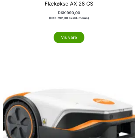
Flækøkse AX 28 CS
DKK
990,00
(
DKK
792,00
ekskl. moms)
Vis vare