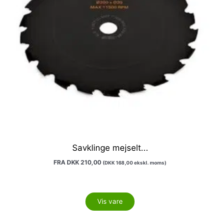
vælges
på
varesiden
Savklinge mejselt...
FRA
DKK
210,00
(
DKK
168,00
ekskl. moms)
Vis vare