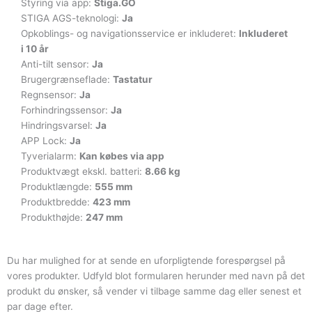
Styring via app:
Stiga.GO
STIGA AGS-teknologi:
Ja
Opkoblings- og navigationsservice er inkluderet:
Inkluderet
i 10 år
Anti-tilt sensor:
Ja
Brugergrænseflade:
Tastatur
Regnsensor:
Ja
Forhindringssensor:
Ja
Hindringsvarsel:
Ja
APP Lock:
Ja
Tyverialarm:
Kan købes via app
Produktvægt ekskl. batteri:
8.66 kg
Produktlængde:
555 mm
Produktbredde:
423 mm
Produkthøjde:
247 mm
Du har mulighed for at sende en uforpligtende forespørgsel på
vores produkter. Udfyld blot formularen herunder med navn på det
produkt du ønsker, så vender vi tilbage samme dag eller senest et
par dage efter.