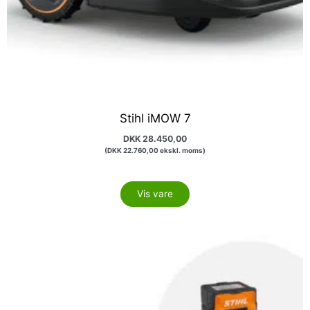
Stihl iMOW 7
DKK
28.450,00
(
DKK
22.760,00
ekskl. moms)
Vis vare