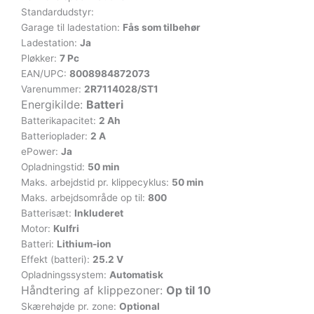
Standardudstyr:
Garage til ladestation:
Fås som tilbehør
Ladestation:
Ja
Pløkker:
7 Pc
EAN/UPC:
8008984872073
Varenummer:
2R7114028/ST1
Energikilde:
Batteri
Batterikapacitet:
2 Ah
Batterioplader:
2 A
ePower:
Ja
Opladningstid:
50 min
Maks. arbejdstid pr. klippecyklus:
50 min
Maks. arbejdsområde op til:
800
Batterisæt:
Inkluderet
Motor:
Kulfri
Batteri:
Lithium-ion
Effekt (batteri):
25.2 V
Opladningssystem:
Automatisk
Håndtering af klippezoner:
Op til 10
Skærehøjde pr. zone:
Optional