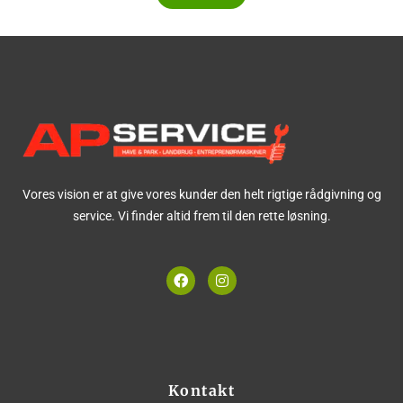
Vores vision er at give vores kunder den helt rigtige rådgivning og
service. Vi finder altid frem til den rette løsning.
F
I
a
n
c
s
e
t
b
a
o
g
o
r
k
a
m
Kontakt