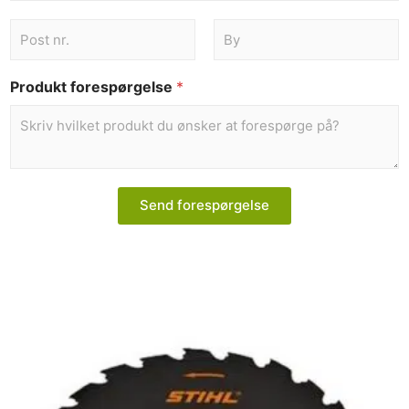
Produkt forespørgelse
*
Send forespørgelse
Dette
vare
har
flere
varianter.
Mulighederne
kan