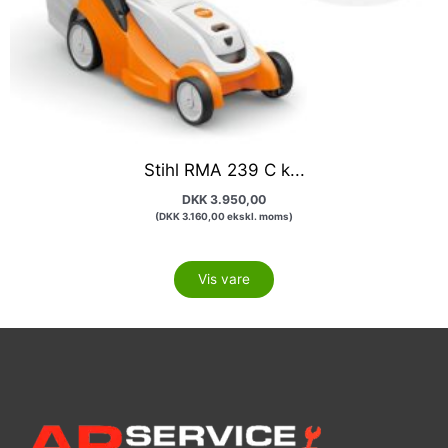
Stihl RMA 239 C k...
DKK
3.950,00
(
DKK
3.160,00
ekskl. moms)
Vis vare