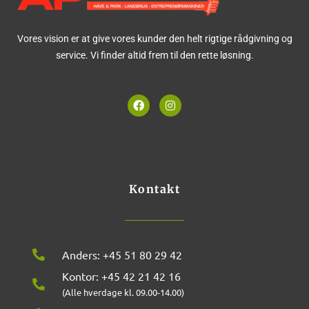
Vores vision er at give vores kunder den helt rigtige rådgivning og
service. Vi finder altid frem til den rette løsning.
F
I
a
n
c
s
e
t
b
a
o
g
o
r
k
a
m
Kontakt
Anders: +45 51 80 29 42
Kontor: +45 42 21 42 16
(Alle hverdage kl. 09.00-14.00)