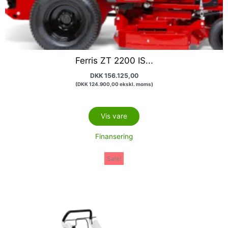
Ferris ZT 2200 IS...
DKK
156.125,00
(
DKK
124.900,00
ekskl. moms)
Vis vare
Finansering
Den
Den
Sale!
oprindelige
aktuelle
pris
pris
var:
er:
DKK 6.995,00.
DKK 4.599,00.