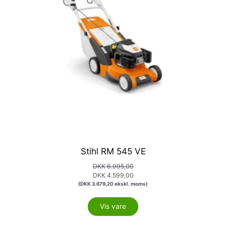
Stihl RM 545 VE
DKK
6.995,00
DKK
4.599,00
(
DKK
3.679,20
ekskl. moms)
Vis vare