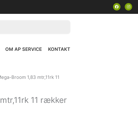
F
I
a
n
c
s
e
t
b
a
o
g
o
r
k
a
m
OM AP SERVICE
KONTAKT
Mega-Broom 1,83 mtr,11rk 11
tr,11rk 11 rækker