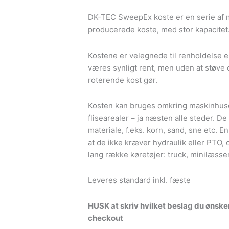
DK-TEC SweepEx koste er en serie af 
producerede koste, med stor kapacitet
Kostene er velegnede til renholdelse e
væres synligt rent, men uden at støve
roterende kost gør.
Kosten kan bruges omkring maskinhuse
flisearealer – ja næsten alle steder. D
materiale, f.eks. korn, sand, sne etc. E
at de ikke kræver hydraulik eller PTO,
lang række køretøjer: truck, minilæsse
Leveres standard inkl. fæste
HUSK at skriv hvilket beslag du ønske
checkout