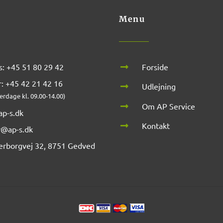
Menu
: +45 51 80 29 42
Forside
: +45 42 21 42 16
Udlejning
erdage kl. 09.00-14.00)
Om AP Service
p-s.dk
Kontakt
r@ap-s.dk
erborgvej 32, 8751 Gedved