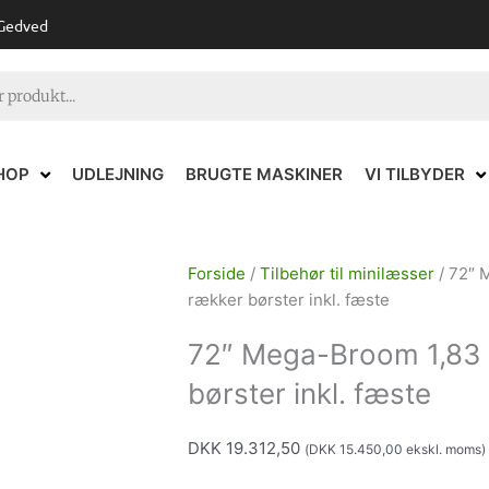
 Gedved
HOP
UDLEJNING
BRUGTE MASKINER
VI TILBYDER
Forside
/
Tilbehør til minilæsser
/ 72″ 
rækker børster inkl. fæste
72″ Mega-Broom 1,83 m
børster inkl. fæste
DKK
19.312,50
(
DKK
15.450,00
ekskl. moms)