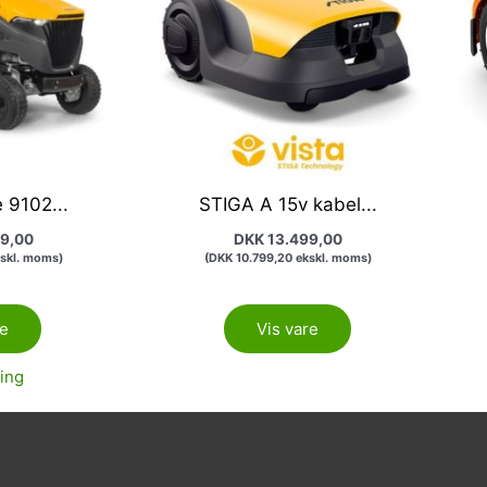
 9102...
STIGA A 15v kabel...
9,00
DKK
13.499,00
skl. moms)
(
DKK
10.799,20
ekskl. moms)
re
Vis vare
ing