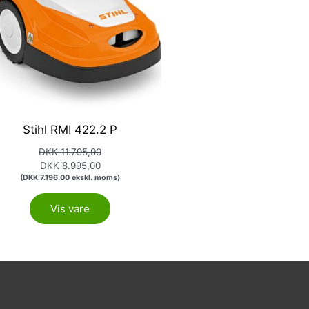
Stihl RMI 422.2 P
DKK
11.795,00
DKK
8.995,00
(
DKK
7.196,00
ekskl. moms)
Vis vare