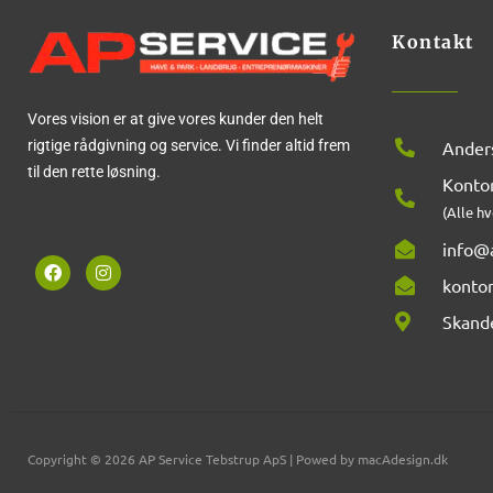
Kontakt
Vores vision er at give vores kunder den helt
rigtige rådgivning og service. Vi finder altid frem
Anders
til den rette løsning.
Kontor
(Alle hv
info@a
F
I
a
n
konto
c
s
e
t
Skand
b
a
o
g
o
r
k
a
m
Copyright © 2026 AP Service Tebstrup ApS | Powed by macAdesign.dk