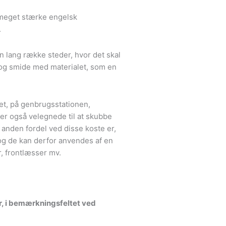
meget stærke engelsk
.
n lang række steder, hvor det skal
 og smide med materialet, som en
t, på genbrugsstationen,
e er også velegnede til at skubbe
n anden fordel ved disse koste er,
 og de kan derfor anvendes af en
r, frontlæsser mv.
r, i bemærkningsfeltet ved