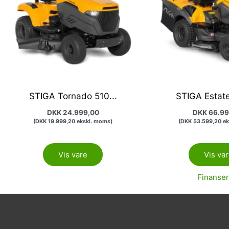
STIGA Tornado 510...
STIGA Estate
DKK
24.999,00
DKK
66.99
(
DKK
19.999,20
ekskl. moms)
(
DKK
53.599,20
ek
Vis vare
Vis va
Finanser