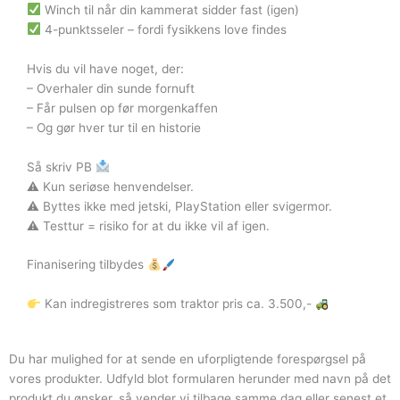
Winch til når din kammerat sidder fast (igen)
4-punktsseler – fordi fysikkens love findes
Hvis du vil have noget, der:
– Overhaler din sunde fornuft
– Får pulsen op før morgenkaffen
– Og gør hver tur til en historie
Så skriv PB
⚠ Kun seriøse henvendelser.
⚠ Byttes ikke med jetski, PlayStation eller svigermor.
⚠ Testtur = risiko for at du ikke vil af igen.
Finanisering tilbydes
Kan indregistreres som traktor pris ca. 3.500,-
Du har mulighed for at sende en uforpligtende forespørgsel på
vores produkter. Udfyld blot formularen herunder med navn på det
produkt du ønsker, så vender vi tilbage samme dag eller senest et