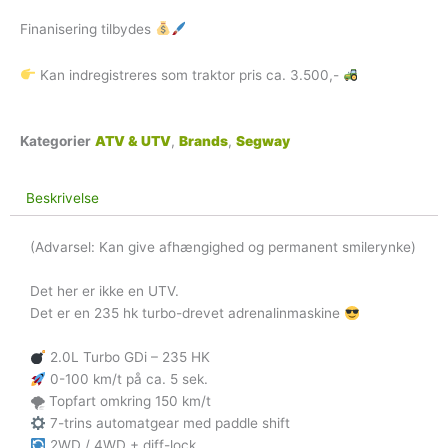
Finanisering tilbydes
Kan indregistreres som traktor pris ca. 3.500,-
Kategorier
ATV & UTV
,
Brands
,
Segway
Beskrivelse
(Advarsel: Kan give afhængighed og permanent smilerynke)
Det her er ikke en UTV.
Det er en 235 hk turbo-drevet adrenalinmaskine
2.0L Turbo GDi – 235 HK
0-100 km/t på ca. 5 sek.
🌪 Topfart omkring 150 km/t
7-trins automatgear med paddle shift
2WD / 4WD + diff-lock