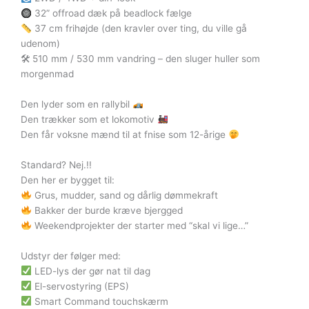
32” offroad dæk på beadlock fælge
37 cm frihøjde (den kravler over ting, du ville gå
udenom)
🛠 510 mm / 530 mm vandring – den sluger huller som
morgenmad
Den lyder som en rallybil
Den trækker som et lokomotiv
Den får voksne mænd til at fnise som 12-årige
Standard? Nej.!!
Den her er bygget til:
Grus, mudder, sand og dårlig dømmekraft
Bakker der burde kræve bjergged
Weekendprojekter der starter med “skal vi lige…”
Udstyr der følger med:
LED-lys der gør nat til dag
El-servostyring (EPS)
Smart Command touchskærm