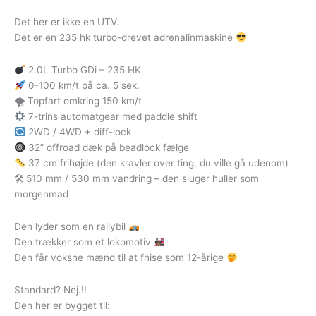
Det her er ikke en UTV.
Det er en 235 hk turbo-drevet adrenalinmaskine
2.0L Turbo GDi – 235 HK
0-100 km/t på ca. 5 sek.
🌪 Topfart omkring 150 km/t
7-trins automatgear med paddle shift
2WD / 4WD + diff-lock
32” offroad dæk på beadlock fælge
37 cm frihøjde (den kravler over ting, du ville gå udenom)
🛠 510 mm / 530 mm vandring – den sluger huller som
morgenmad
Den lyder som en rallybil
Den trækker som et lokomotiv
Den får voksne mænd til at fnise som 12-årige
Standard? Nej.!!
Den her er bygget til: