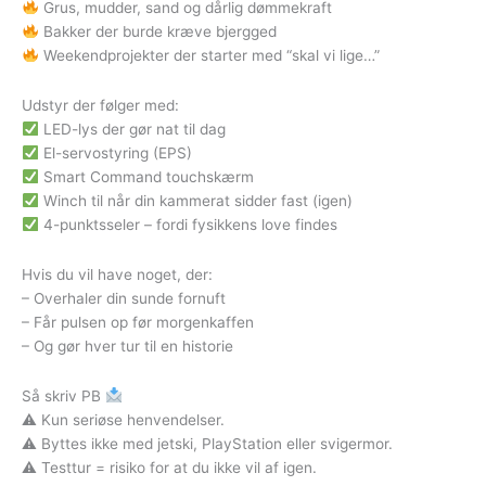
Grus, mudder, sand og dårlig dømmekraft
Bakker der burde kræve bjergged
Weekendprojekter der starter med “skal vi lige…”
Udstyr der følger med:
LED-lys der gør nat til dag
El-servostyring (EPS)
Smart Command touchskærm
Winch til når din kammerat sidder fast (igen)
4-punktsseler – fordi fysikkens love findes
Hvis du vil have noget, der:
– Overhaler din sunde fornuft
– Får pulsen op før morgenkaffen
– Og gør hver tur til en historie
Så skriv PB
⚠ Kun seriøse henvendelser.
⚠ Byttes ikke med jetski, PlayStation eller svigermor.
⚠ Testtur = risiko for at du ikke vil af igen.