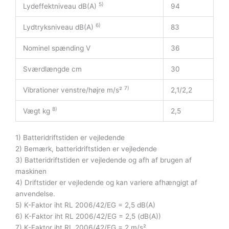
5)
Lydeffektniveau dB(A)
94
6)
Lydtryksniveau dB(A)
83
Nominel spænding V
36
Sværdlængde cm
30
7)
Vibrationer venstre/højre m/s²
2,1/2,2
8)
Vægt kg
2,5
1) Batteridriftstiden er vejledende
2) Bemærk, batteridriftstiden er vejledende
3) Batteridriftstiden er vejledende og afh af brugen af
maskinen
4) Driftstider er vejledende og kan variere afhængigt af
anvendelse.
5) K-Faktor iht RL 2006/42/EG = 2,5 dB(A)
6) K-Faktor iht RL 2006/42/EG = 2,5 (dB(A))
7) K-Faktor iht RL 2006/42/EG = 2 m/s²