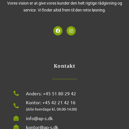
Vores vision er at give vores kunder den helt rigtige rådgivning og
service. Vi finder altid frem til den rette løsning.
F
I
a
n
c
s
e
t
b
a
o
g
o
r
k
a
m
Kontakt
Anders: +45 51 80 29 42
Kontor: +45 42 21 42 16
(Alle hverdage kl. 09.00-14.00)
info@ap-s.dk
kontor@ap-s.dk