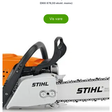
(
DKK
876,00
ekskl. moms)
Vis vare