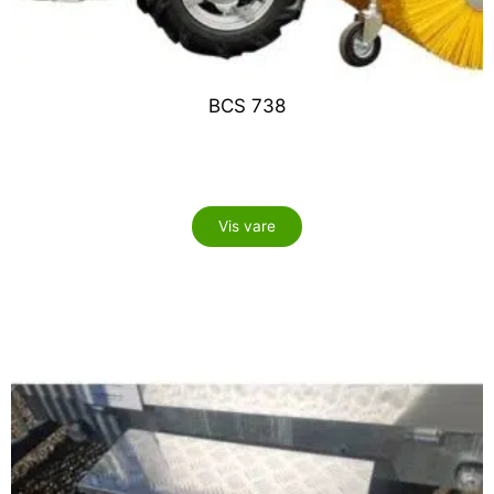
​BCS 738
Vis vare