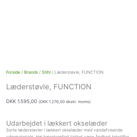
Forside
/
Brands
/
Stihl
/ Læderstøvle, FUNCTION
Læderstøvle, FUNCTION
DKK
1.595,00
(
DKK
1.276,00
ekskl. moms)
Udarbejdet i lækkert okselæder
Sorte læderstøvler i lækkert okselæder med vandafvisende
ydermateriale. Høj bærekomfort takket være åndbart tekstilfor