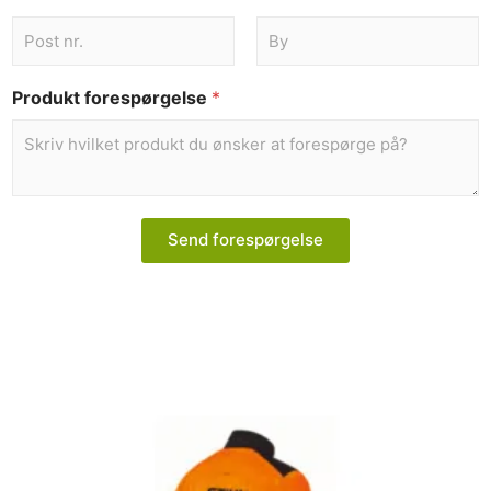
Produkt forespørgelse
*
Send forespørgelse
Dette
vare
har
flere
varianter.
Mulighederne
kan