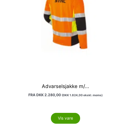
vælges
på
varesiden
Advarselsjakke m/...
FRA
DKK
2.280,00
(
DKK
1.824,00
ekskl. moms)
Vis vare