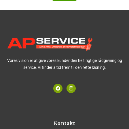
Vores vision er at give vores kunder den helt rigtige rådgivning og
service. Vi finder altid frem til den rette løsning.
F
I
a
n
c
s
e
t
b
a
o
g
o
r
k
a
m
Kontakt