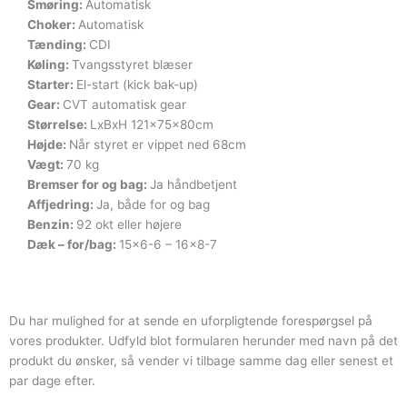
Smøring:
Automatisk
Choker:
Automatisk
Tænding:
CDI
Køling:
Tvangsstyret blæser
Starter:
El-start (kick bak-up)
Gear:
CVT automatisk gear
Størrelse:
LxBxH 121x75x80cm
Højde:
Når styret er vippet ned 68cm
Vægt:
70 kg
Bremser for og bag:
Ja håndbetjent
Affjedring:
Ja, både for og bag
Benzin:
92 okt eller højere
Dæk – for/bag:
15×6-6 – 16×8-7
Du har mulighed for at sende en uforpligtende forespørgsel på
vores produkter. Udfyld blot formularen herunder med navn på det
produkt du ønsker, så vender vi tilbage samme dag eller senest et
par dage efter.