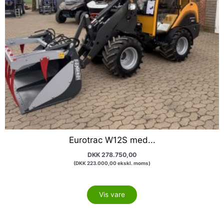
Eurotrac W12S med...
DKK
278.750,00
(
DKK
223.000,00
ekskl. moms)
Vis vare