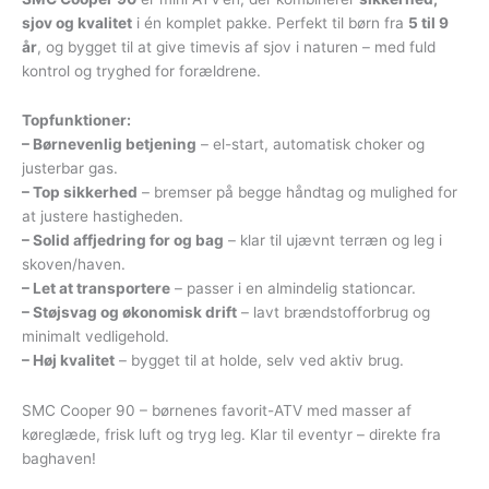
sjov og kvalitet
i én komplet pakke. Perfekt til børn fra
5 til 9
år
, og bygget til at give timevis af sjov i naturen – med fuld
kontrol og tryghed for forældrene.
Topfunktioner:
– Børnevenlig betjening
– el-start, automatisk choker og
justerbar gas.
– Top sikkerhed
– bremser på begge håndtag og mulighed for
at justere hastigheden.
– Solid affjedring for og bag
– klar til ujævnt terræn og leg i
skoven/haven.
– Let at transportere
– passer i en almindelig stationcar.
– Støjsvag og økonomisk drift
– lavt brændstofforbrug og
minimalt vedligehold.
– Høj kvalitet
– bygget til at holde, selv ved aktiv brug.
SMC Cooper 90 – børnenes favorit-ATV med masser af
køreglæde, frisk luft og tryg leg. Klar til eventyr – direkte fra
baghaven!