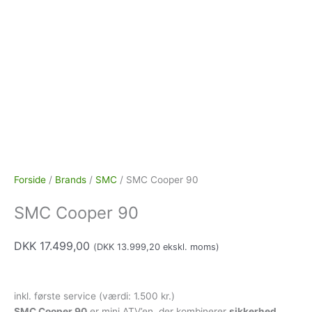
Forside
/
Brands
/
SMC
/ SMC Cooper 90
SMC Cooper 90
DKK
17.499,00
(
DKK
13.999,20
ekskl. moms)
inkl. første service (værdi: 1.500 kr.)
SMC Cooper 90
er mini ATV’en, der kombinerer
sikkerhed,