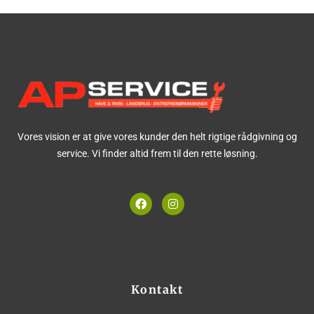
Vores vision er at give vores kunder den helt rigtige rådgivning og
service. Vi finder altid frem til den rette løsning.
F
I
a
n
c
s
e
t
b
a
o
g
o
r
k
a
m
Kontakt