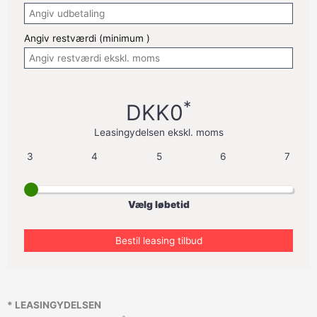
Angiv restværdi (minimum
)
*
DKK0
Leasingydelsen ekskl. moms
3
4
5
6
7
Vælg løbetid
* LEASINGYDELSEN