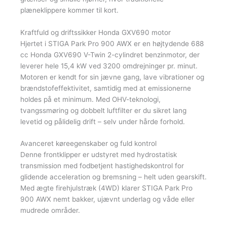
plæneklippere kommer til kort.
Kraftfuld og driftssikker Honda GXV690 motor
Hjertet i STIGA Park Pro 900 AWX er en højtydende 688
cc Honda GXV690 V-Twin 2-cylindret benzinmotor, der
leverer hele 15,4 kW ved 3200 omdrejninger pr. minut.
Motoren er kendt for sin jævne gang, lave vibrationer og
brændstofeffektivitet, samtidig med at emissionerne
holdes på et minimum. Med OHV-teknologi,
tvangssmøring og dobbelt luftfilter er du sikret lang
levetid og pålidelig drift – selv under hårde forhold.
Avanceret køreegenskaber og fuld kontrol
Denne frontklipper er udstyret med hydrostatisk
transmission med fodbetjent hastighedskontrol for
glidende acceleration og bremsning – helt uden gearskift.
Med ægte firehjulstræk (4WD) klarer STIGA Park Pro
900 AWX nemt bakker, ujævnt underlag og våde eller
mudrede områder.