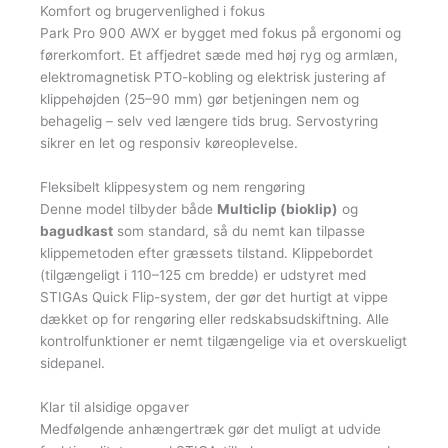
Komfort og brugervenlighed i fokus
Park Pro 900 AWX er bygget med fokus på ergonomi og
førerkomfort. Et affjedret sæde med høj ryg og armlæn,
elektromagnetisk PTO-kobling og elektrisk justering af
klippehøjden (25–90 mm) gør betjeningen nem og
behagelig – selv ved længere tids brug. Servostyring
sikrer en let og responsiv køreoplevelse.
Fleksibelt klippesystem og nem rengøring
Denne model tilbyder både
Multiclip (bioklip)
og
bagudkast
som standard, så du nemt kan tilpasse
klippemetoden efter græssets tilstand. Klippebordet
(tilgængeligt i 110–125 cm bredde) er udstyret med
STIGAs Quick Flip-system, der gør det hurtigt at vippe
dækket op for rengøring eller redskabsudskiftning. Alle
kontrolfunktioner er nemt tilgængelige via et overskueligt
sidepanel.
Klar til alsidige opgaver
Medfølgende anhængertræk gør det muligt at udvide