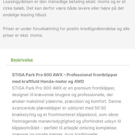
Leasingydelsen er den månedlige betaling ekskl. moms og er et
cirka beløb. Det kan derfor være både lavere eller højre på det
endelige leasing tilbud.
Priser er under forudsætning for positiv kreditgodkendelse og alle
priser er eksl. moms.
Beskrivelse
STIGA Park Pro 900 AWX – Professionel frontklipper
med kraftfuld Honda-motor og 4WD
STIGA Park Pro 900 AWX er en premium frontklipper,
designet til krævende brugere og professionelle, der
ønsker maksimal ydeevne, præcision og komfort. Denne
avancerede plæneklipper er udstyret med 50:50
knækstyring og et frontmonteret klippebord, som sikrer
fremragende manøvredygtighed og uforhindret udsyn til
klippeområdet – perfekt til arbejde omkring komplekse
grænser og smalle hjørner, hvor traditionelle