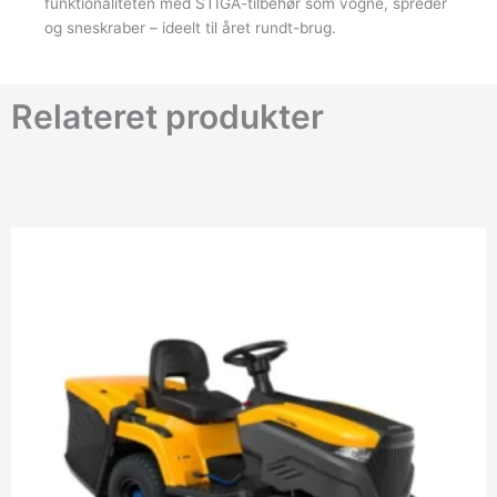
funktionaliteten med STIGA-tilbehør som vogne, spreder
og sneskraber – ideelt til året rundt-brug.
Relateret produkter