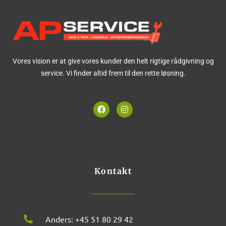
Vores vision er at give vores kunder den helt rigtige rådgivning og
service. Vi finder altid frem til den rette løsning.
F
I
a
n
c
s
e
t
b
a
o
g
o
r
k
a
m
Kontakt
Anders: +45 51 80 29 42