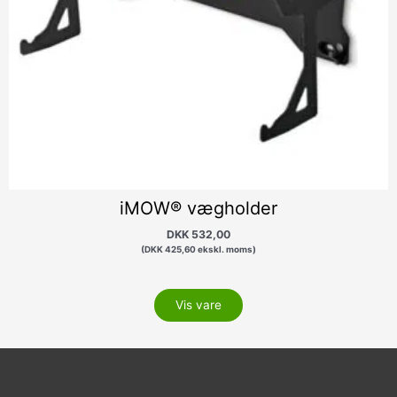
iMOW® vægholder
DKK
532,00
(
DKK
425,60
ekskl. moms)
Vis vare