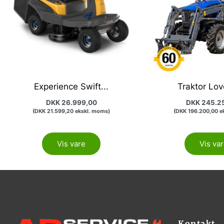
Experience Swift...
Traktor Lovo
DKK
26.999,00
DKK
245.2
(
DKK
21.599,20
ekskl. moms)
(
DKK
196.200,00
ek
Vis vare
Vis va
Kontakt