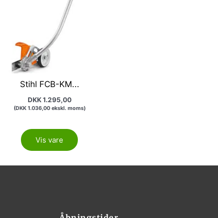
Stihl FCB-KM...
DKK
1.295,00
(
DKK
1.036,00
ekskl. moms)
Vis vare
Åbningstider