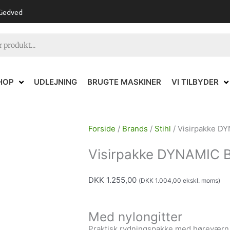
 Gedved
HOP
UDLEJNING
BRUGTE MASKINER
VI TILBYDER
Forside
/
Brands
/
Stihl
/ Visirpakke D
Visirpakke DYNAMIC 
DKK
1.255,00
(
DKK
1.004,00
ekskl. moms)
Med nylongitter
Praktisk rydningspakke med høreværn 