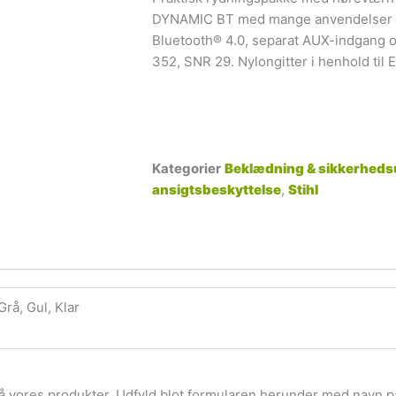
DYNAMIC BT med mange anvendelser f
Bluetooth® 4.0, separat AUX-indgang og 
352, SNR 29. Nylongitter i henhold til 
Kategorier
Beklædning & sikkerheds
ansigtsbeskyttelse
,
Stihl
Grå, Gul, Klar
å vores produkter. Udfyld blot formularen herunder med navn p