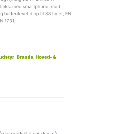
.eks. med smartphone, med
batterilevetid op til 38 timer, EN
EN 1731.
udstyr
,
Brands
,
Hoved- &
å det produkt du ønsker, så