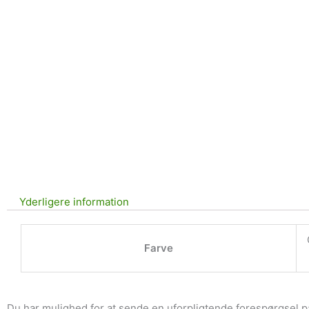
Yderligere information
Farve
Du har mulighed for at sende en uforpligtende forespørgsel p