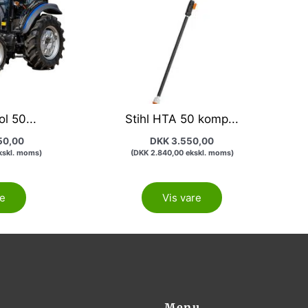
l 50...
Stihl HTA 50 komp...
50,00
DKK
3.550,00
skl. moms)
(
DKK
2.840,00
ekskl. moms)
re
Vis vare
Menu