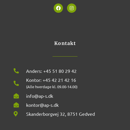
F
I
a
n
c
s
e
t
b
a
o
g
o
r
k
a
m
Kontakt
Anders: +45 51 80 29 42
Kontor: +45 42 21 42 16
(Alle hverdage kl. 09.00-14.00)
info@ap-s.dk
kontor@ap-s.dk
Skanderborgvej 32, 8751 Gedved