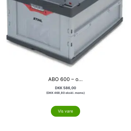
ABO 600 – o...
DKK
586,00
(
DKK
468,80
ekskl. moms)
Vis vare