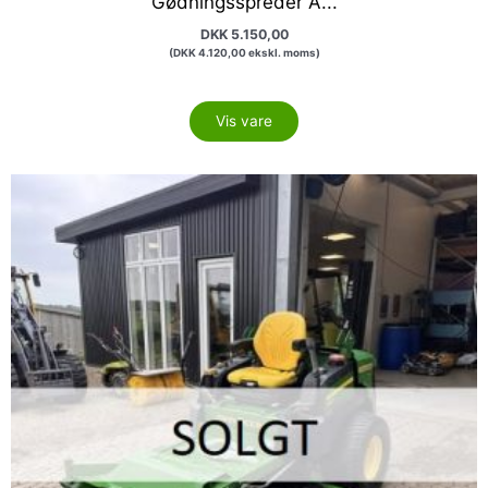
Gødningsspreder A...
DKK
5.150,00
(
DKK
4.120,00
ekskl. moms)
Vis vare