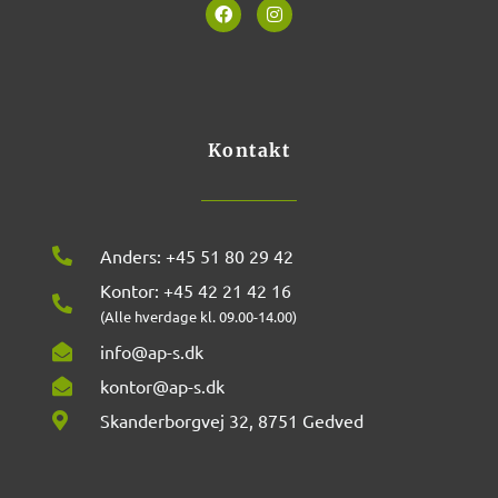
F
I
a
n
c
s
e
t
b
a
o
g
o
r
k
a
m
Kontakt
Anders: +45 51 80 29 42
Kontor: +45 42 21 42 16
(Alle hverdage kl. 09.00-14.00)
info@ap-s.dk
kontor@ap-s.dk
Skanderborgvej 32, 8751 Gedved