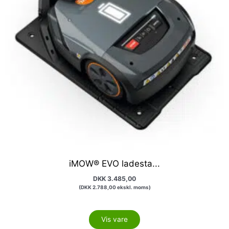
iMOW® EVO ladesta...
DKK
3.485,00
(
DKK
2.788,00
ekskl. moms)
Vis vare