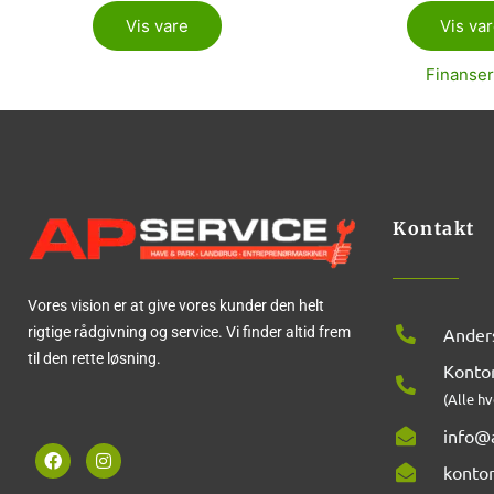
Vis vare
Vis va
Finanser
Kontakt
Vores vision er at give vores kunder den helt
rigtige rådgivning og service. Vi finder altid frem
Anders
til den rette løsning.
Kontor
(Alle hv
info@a
F
I
a
n
konto
c
s