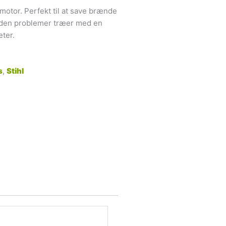
otor. Perfekt til at save brænde
å uden problemer træer med en
ter.
s
,
Stihl