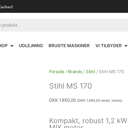
 Gedved
HOP
UDLEJNING
BRUGTE MASKINER
VI TILBYDER
Forside
/
Brands
/
Stihl
/ Stihl MS 170
Stihl MS 170
DKK
1.850,00
(
DKK
1.480,00
ekskl. moms)
Kompakt, robust 1,2 k
MIX motor