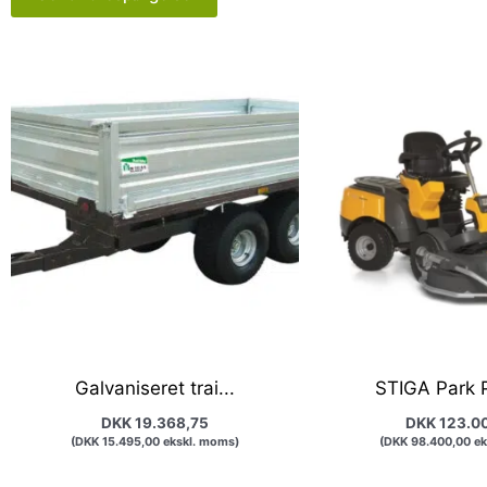
Galvaniseret trai...
STIGA Park P
DKK
19.368,75
DKK
123.0
(
DKK
15.495,00
ekskl. moms)
(
DKK
98.400,00
ek