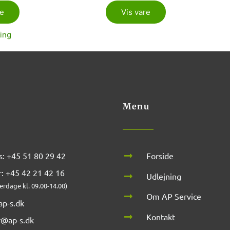
re
Vis vare
ing
Menu
: +45 51 80 29 42
Forside
: +45 42 21 42 16
Udlejning
erdage kl. 09.00-14.00)
Om AP Service
p-s.dk
Kontakt
r@ap-s.dk