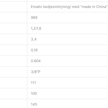
Ematic kedjesmörjning/ med “made in China”
969
1,2/1,6
3,4
0,16
0.604
3/8″P
111
100
145