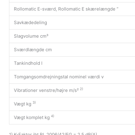
Rollomatic E-sværd, Rollomatic E skærelængde “
Savkædedeling
Slagvolume cm³
Sværdlængde cm
Tankindhold l
Tomgangsomdrejningstal nominel værdi v
2)
Vibrationer venstre/højre m/s²
3)
Vægt kg
4)
Vægt komplet kg
1) K-Faktor iht RL 2006/42/EG = 2,5 dB(A)