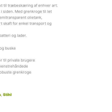
t til træbeskæring af enhver art.
siden. Med grenkroge til let
semitransparent olietank,
 skaft for enkel transport og
tteri og lader.
 og buske
 til private brugere
g venstrehåndede
 robuste grenkroge
s
,
Stihl