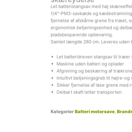
Let batteristangsav med høj skæreeffek
1/4″-PM3-savkæde og kædestramning i 
fjernelse af afskårne grene fra træet, 
ergonomisk betjeningsenhed og delbart
pladsbesparende opbevaring.
Samlet længde 280 cm. Leveres uden ba
Let batteridreven stangsav til træer
Maskine uden batteri og oplader
Afgrening og beskæring af trækroner
Intuitivt betjeningsgreb til højre-o
Sikker fjernelse af løse grene med
Delbart skaft letter transporten
Kategorier
Batteri motorsave
,
Brand