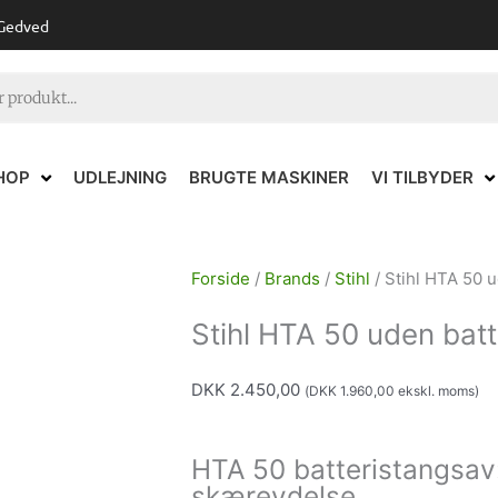
 Gedved
HOP
UDLEJNING
BRUGTE MASKINER
VI TILBYDER
Forside
/
Brands
/
Stihl
/ Stihl HTA 50 u
Stihl HTA 50 uden batt
DKK
2.450,00
(
DKK
1.960,00
ekskl. moms)
HTA 50 batteristangsav
skæreydelse