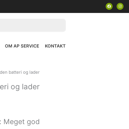
F
I
a
n
c
s
e
t
b
a
o
g
o
r
k
a
m
OM AP SERVICE
KONTAKT
den batteri og lader
eri og lader
: Meget god