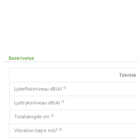
Beskrivelse
Teknisk
1)
Lydeffektniveau dB(A)
1)
Lydtryksniveau dB(A)
2)
Totallængde cm
3)
Vibration højre m/s²