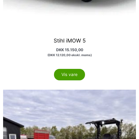
Stihl iMOW 5
DKK
15.150,00
(
DKK
12.120,00
ekskl. moms)
Vis vare