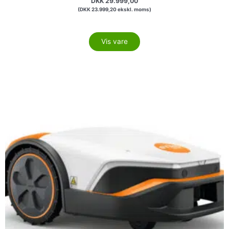
DKK
29.999,00
(
DKK
23.999,20
ekskl. moms)
Vis vare