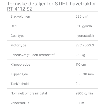
Tekniske detaljer for STIHL havetraktor
RT 4112 SZ
Slagvolumen
635 cm³
CO2
850 g/kWh
Geartype
hydrostatisk
Motortype
EVC 7000.0
Enhedsvægt uden brændstof
221 kg
Klippebredde
110 cm
Klippehøjde
35 – 90 mm
Tankindhold
9 L
Nominelt omdrejningstal
2800 o/min
Venderadius
0.7 m