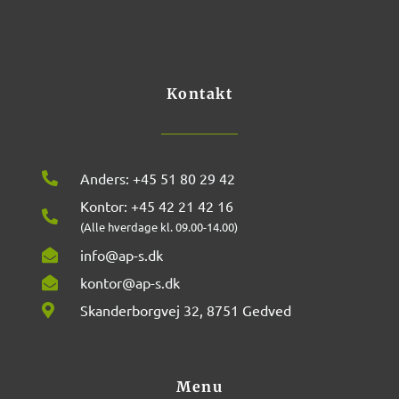
c
s
e
t
b
a
o
g
o
r
k
a
m
Kontakt
Anders: +45 51 80 29 42
Kontor: +45 42 21 42 16
(Alle hverdage kl. 09.00-14.00)
info@ap-s.dk
kontor@ap-s.dk
Skanderborgvej 32, 8751 Gedved
Menu