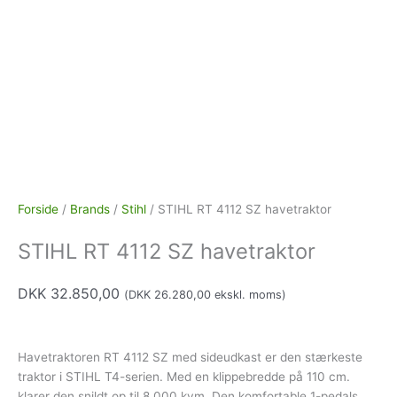
Forside
/
Brands
/
Stihl
/ STIHL RT 4112 SZ havetraktor
STIHL RT 4112 SZ havetraktor
DKK
32.850,00
(
DKK
26.280,00
ekskl. moms)
Havetraktoren RT 4112 SZ med sideudkast er den stærkeste
traktor i STIHL T4-serien. Med en klippebredde på 110 cm.
klarer den snildt op til 8.000 kvm. Den komfortable 1-pedals