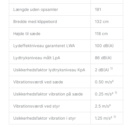
Længde uden opsamler
191
Bredde med klippebord
132 cm
Højde til sæde
118 cm
Lydeffektniveau garanteret LWA
100 dB(A)
Lydtryksniveau målt LpA
86 dB(A)
1)
Usikkerhedsfaktor lydtryksniveau KpA
2 dB(A)
Vibrationsværdi ved sæde
0.50 m/s²
1)
Usikkerhedsfaktor vibration på sæde
0.25 m/s²
Vibrationsværdi ved styr
2.5 m/s²
1)
Usikkerhedsfaktor vibration i styr
1.25 m/s²