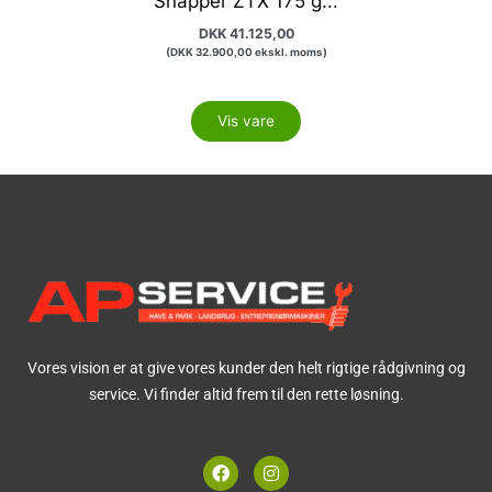
Snapper ZTX 175 g...
DKK
41.125,00
(
DKK
32.900,00
ekskl. moms)
Vis vare
Vores vision er at give vores kunder den helt rigtige rådgivning og
service. Vi finder altid frem til den rette løsning.
F
I
a
n