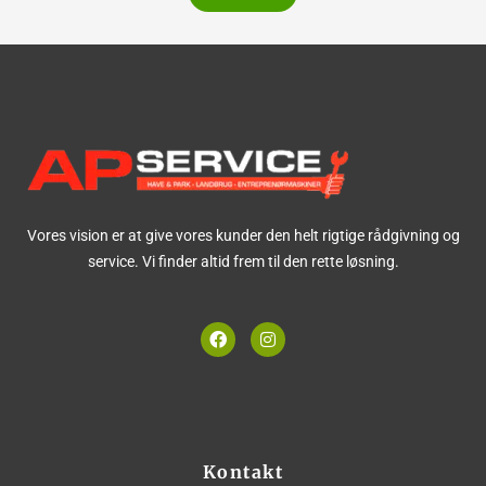
Vores vision er at give vores kunder den helt rigtige rådgivning og
service. Vi finder altid frem til den rette løsning.
F
I
a
n
c
s
e
t
b
a
o
g
o
r
k
a
m
Kontakt