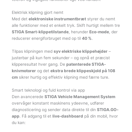
Elektrisk klipning gjort nemt
Med det
elektroniske instrumentbræt
styrer du nemt
alle funktioner med et enkelt tryk. Skift hurtigt mellem tre
STIGA Smart-klippetilstande
, herunder
Eco-mode
, der
reducerer energiforbruget med op til
40 %
.
Tilpas klipningen med
syv elektriske klippehøjder
–
justerbar på kun fem sekunder – og opnå et præcist
klipperesultat hver gang. De
patenterede STIGA-
knivmotorer
og det
ekstra brede klippeskjold på 108
cm
sikrer hurtig og effektiv klipning med færre ture.
Smart teknologi og fuld kontrol via app
Den avancerede
STIGA Vehicle Management System
overvåger konstant maskinens ydeevne, udfører
diagnosticering og sender data direkte til din
STIGA.GO-
app
. Få adgang til et
live-dashboard
på din mobil, hvor
du kan: