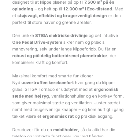
designet til at klippe plæner på op til
7.500 m² på én
opladning
– og helt op til
12.000 m² i Eco-tilstand
. Med
et
støjsvagt, effektivt og brugervenligt design
er den
perfekt til store haver og grønne arealer.
Den unikke
STIGA elektriske drivlinje
og det intuitive
One Pedal Drive-system
sikrer nem og præcis
manøvrering, selv under lange klippeforløb. Du får en
robust og pålidelig batteridrevet plænetraktor
, der
kombinerer kraft og komfort.
Maksimal komfort med smarte funktioner
Nyd
uovertruffen kørekomfort
hver gang du klipper
græs. STIGA Tornado er udstyret med et
ergonomisk
sæde med høj ryg
, ventilationshuller og en konkav form,
som giver maksimal støtte og ventilation. Juster sædet
nemt med brugervenlige knapper – og kom hurtigt i gang
takket være et
ergonomisk rat
og praktisk adgang.
Derudover får du en
mobilholder
, så du altid har din
telefon og vigtigste funktioner lige ved hånden.