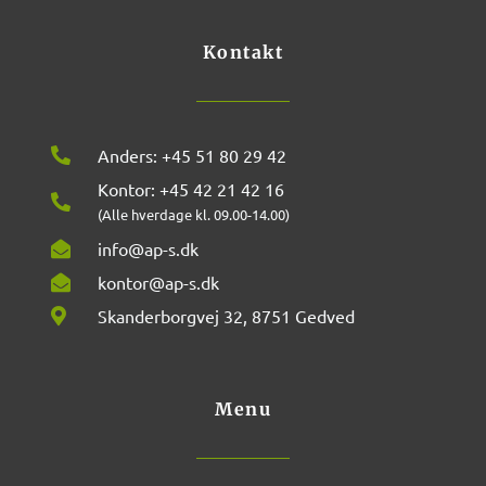
o
r
k
a
m
Kontakt
Anders: +45 51 80 29 42
Kontor: +45 42 21 42 16
(Alle hverdage kl. 09.00-14.00)
info@ap-s.dk
kontor@ap-s.dk
Skanderborgvej 32, 8751 Gedved
Menu