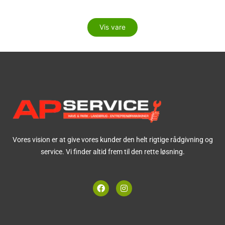
Vis vare
Vores vision er at give vores kunder den helt rigtige rådgivning og
service. Vi finder altid frem til den rette løsning.
F
I
a
n
c
s
e
t
b
a
o
g