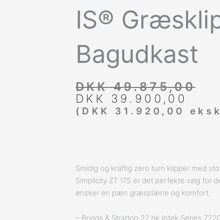
IS® Græskli
Bagudkast
Den
Den
DKK
49.875,00
oprindelige
aktuelle
DKK
39.900,00
pris
pris
(
DKK
31.920,00
eksk
var:
er:
DKK 49.875,00.
DKK 39.900,00.
Smidig og kraftig zero turn klipper med sto
Simplicity ZT 175 er det perfekte valg for 
ønsker en pæn græsplæne og komfort.
– Briggs & Stratton 22 hk Intek Series 72