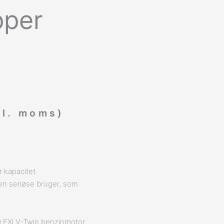
pper
l. moms)
r kapacitet
den seriøse bruger, som
20 EXi V-Twin benzinmotor