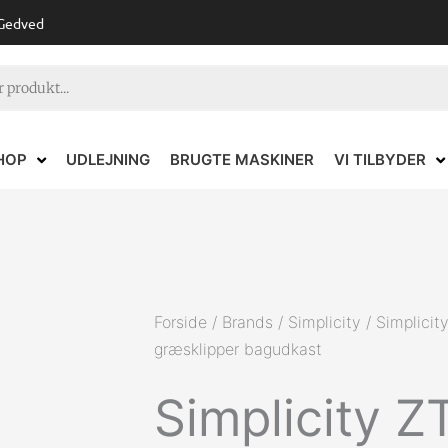
 Gedved
HOP
UDLEJNING
BRUGTE MASKINER
VI TILBYDER
Forside
/
Brands
/
Simplicity
/ Simplicit
græsklipper bagudkast
Simplicity Z