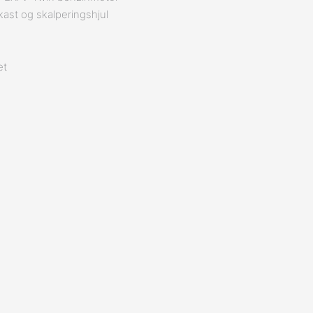
ast og skalperingshjul
et