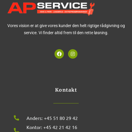
Vores vision er at give vores kunder den helt rigtige rådgivning og
service. Vi finder altid frem til den rette løsning.
F
I
a
n
c
s
e
t
b
a
o
g
o
r
k
a
m
Kontakt
Anders: +45 51 80 29 42
Kontor: +45 42 21 42 16