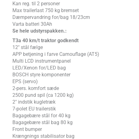
Kan reg. til 2 personer
Max trailerlast 750 kg bremset
Dæmpervandring for/bag 18/23cm
Varta batteri 30Ah
Se hele udstyrspakken.:
T3a 40 km/t traktor godkendt
12″ stål fælge
APP betjening i farve Camouflage (AT5)
Multi LCD instrumentpanel
LED/Xenon for/LED bag
BOSCH styre komponenter
EPS (servo)
2-pers. komfort sæde
2500 pund spil (ca 1200 kg)
2″ indstik kugletræk
7-polet EU trailerstik
Bagagebære stål for 40 kg
Bagagebære stål bag 80 kg
Front bumper
Krængnings stabilisator bag