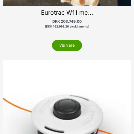
Eurotrac W11 me...
DKK
203.749,00
(
DKK
162.999,20
ekskl. moms)
Vis vare