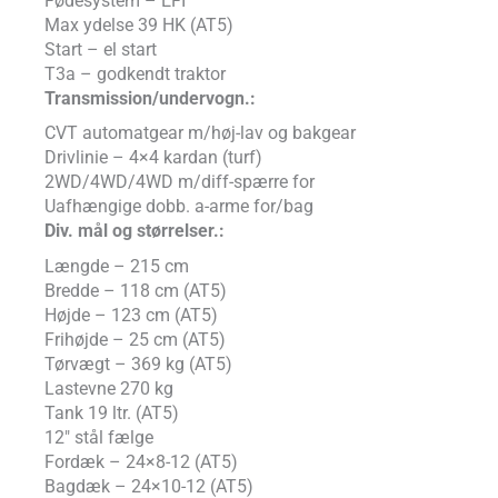
Fødesystem – EFI
Max ydelse 39 HK (AT5)
Start – el start
T3a – godkendt traktor
Transmission/undervogn.:
CVT automatgear m/høj-lav og bakgear
Drivlinie – 4×4 kardan (turf)
2WD/4WD/4WD m/diff-spærre for
Uafhængige dobb. a-arme for/bag
Div. mål og størrelser.:
Længde – 215 cm
Bredde – 118 cm (AT5)
Højde – 123 cm (AT5)
Frihøjde – 25 cm (AT5)
Tørvægt – 369 kg (AT5)
Lastevne 270 kg
Tank 19 ltr. (AT5)
12″ stål fælge
Fordæk – 24×8-12 (AT5)
Bagdæk – 24×10-12 (AT5)