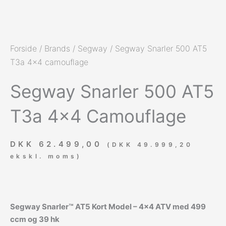
Forside
/
Brands
/
Segway
/ Segway Snarler 500 AT5
T3a 4×4 camouflage
Segway Snarler 500 AT5
T3a 4×4 Camouflage
DKK
62.499,00
(
DKK
49.999,20
ekskl. moms)
Segway Snarler™ AT5 Kort Model – 4×4 ATV med 499
ccm og 39 hk