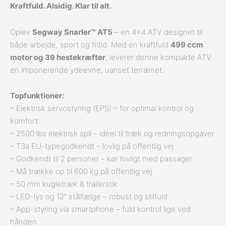
Kraftfuld. Alsidig. Klar til alt.
Oplev
Segway Snarler™ AT5
– en 4×4 ATV designet til
både arbejde, sport og fritid. Med en kraftfuld
499 ccm
motor og 39 hestekræfter
, leverer denne kompakte ATV
en imponerende ydeevne, uanset terrænet.
Topfunktioner:
– Elektrisk servostyring (EPS) – for optimal kontrol og
komfort
– 2500 lbs elektrisk spil – ideel til træk og redningsopgaver
– T3a EU-typegodkendt – lovlig på offentlig vej
– Godkendt til 2 personer – kør lovligt med passager
– Må trække op til 600 kg på offentlig vej
– 50 mm kugletræk & trailerstik
– LED-lys og 12″ stålfælge – robust og stilfuld
– App-styring via smartphone – fuld kontrol lige ved
hånden