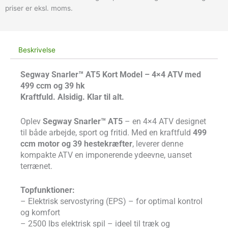
priser er eksl. moms.
Beskrivelse
Segway Snarler™ AT5 Kort Model – 4×4 ATV med
499 ccm og 39 hk
Kraftfuld. Alsidig. Klar til alt.
Oplev
Segway Snarler™ AT5
– en 4×4 ATV designet
til både arbejde, sport og fritid. Med en kraftfuld
499
ccm motor og 39 hestekræfter
, leverer denne
kompakte ATV en imponerende ydeevne, uanset
terrænet.
Topfunktioner:
– Elektrisk servostyring (EPS) – for optimal kontrol
og komfort
– 2500 lbs elektrisk spil – ideel til træk og