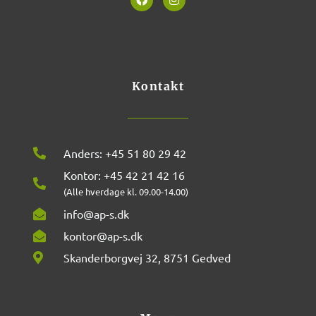
a
n
c
s
e
t
b
a
o
g
o
r
k
a
m
Kontakt
Anders: +45 51 80 29 42
Kontor: +45 42 21 42 16
(Alle hverdage kl. 09.00-14.00)
info@ap-s.dk
kontor@ap-s.dk
Skanderborgvej 32, 8751 Gedved