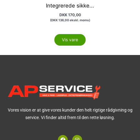
Integrerede sikke...
DKK
170,00
(
DKK
136,00
ekskl. moms)
Vis vare
Vores vision er at give vores kunder den helt rigtige rådgivning og
service. Vi finder altid frem til den rette løsning.
F
I