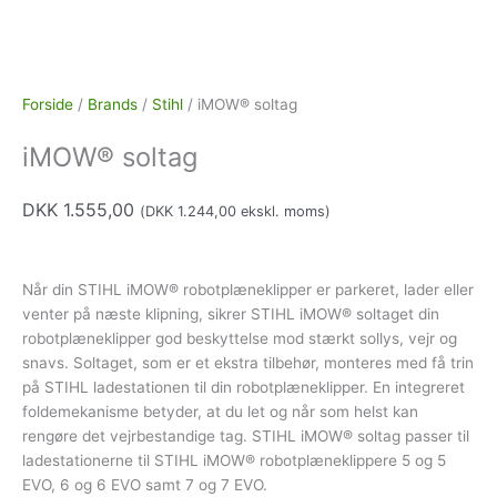
Forside
/
Brands
/
Stihl
/ iMOW® soltag
iMOW® soltag
DKK
1.555,00
(
DKK
1.244,00
ekskl. moms)
Når din STIHL iMOW® robotplæneklipper er parkeret, lader eller
venter på næste klipning, sikrer STIHL iMOW® soltaget din
robotplæneklipper god beskyttelse mod stærkt sollys, vejr og
snavs. Soltaget, som er et ekstra tilbehør, monteres med få trin
på STIHL ladestationen til din robotplæneklipper. En integreret
foldemekanisme betyder, at du let og når som helst kan
rengøre det vejrbestandige tag. STIHL iMOW® soltag passer til
ladestationerne til STIHL iMOW® robotplæneklippere 5 og 5
EVO, 6 og 6 EVO samt 7 og 7 EVO.