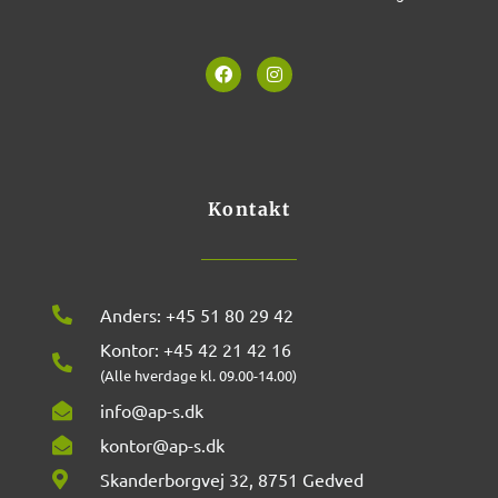
F
I
a
n
c
s
e
t
b
a
o
g
o
r
k
a
m
Kontakt
Anders: +45 51 80 29 42
Kontor: +45 42 21 42 16
(Alle hverdage kl. 09.00-14.00)
info@ap-s.dk
kontor@ap-s.dk
Skanderborgvej 32, 8751 Gedved