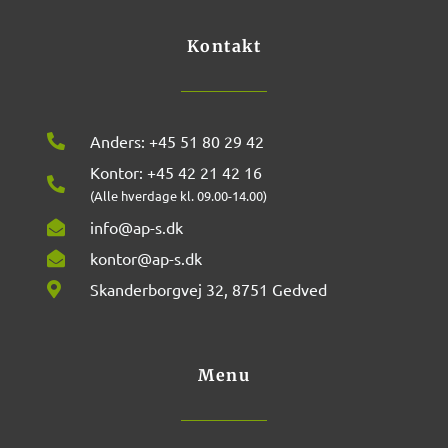
o
r
k
a
m
Kontakt
Anders: +45 51 80 29 42
Kontor: +45 42 21 42 16
(Alle hverdage kl. 09.00-14.00)
info@ap-s.dk
kontor@ap-s.dk
Skanderborgvej 32, 8751 Gedved
Menu