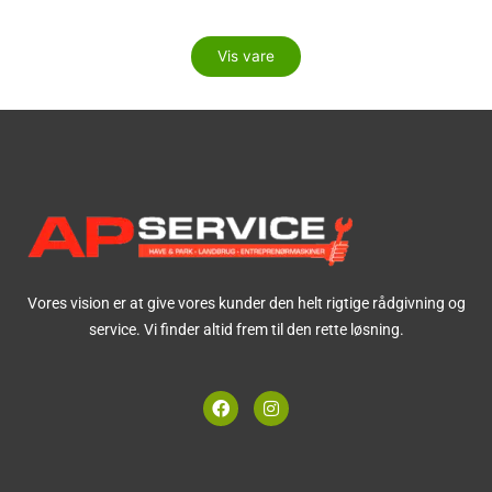
Vis vare
Vores vision er at give vores kunder den helt rigtige rådgivning og
service. Vi finder altid frem til den rette løsning.
F
I
a
n
c
s
e
t
b
a
o
g