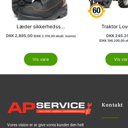
på
varesiden
Læder sikkerhedss...
Traktor Lovo
DKK
2.895,00
DKK
245.2
(
DKK
2.316,00
ekskl. moms)
(
DKK
196.200,00
ek
Vis vare
Vis va
Kontakt
Vores vision er at give vores kunder den helt