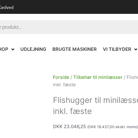
 Gedved
HOP
UDLEJNING
BRUGTE MASKINER
VI TILBYDER
Forside
/
Tilbehør til minilæsser
/ Flish
inkl. fæste
Flishugger til minilæs
inkl. fæste
DKK
23.046,25
(
DKK
18.437,00
ekskl. moms)