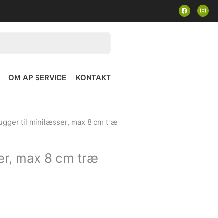
F
I
a
n
c
s
e
t
b
a
o
g
o
r
k
a
m
OM AP SERVICE
KONTAKT
ugger til minilæsser, max 8 cm træ
ser, max 8 cm træ