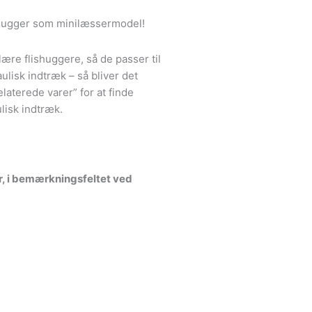
shugger som minilæssermodel!
ære flishuggere, så de passer til
lisk indtræk – så bliver det
laterede varer” for at finde
lisk indtræk.
r, i bemærkningsfeltet ved