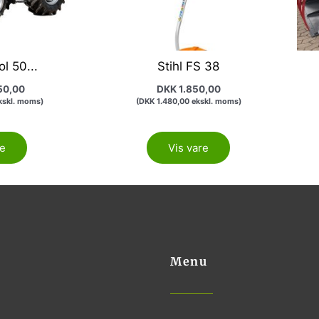
l 50...
Stihl FS 38
50,00
DKK
1.850,00
skl. moms)
(
DKK
1.480,00
ekskl. moms)
re
Vis vare
Menu