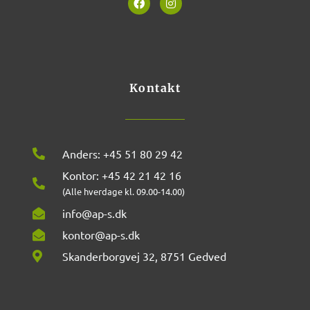
a
n
c
s
e
t
b
a
o
g
o
r
k
a
m
Kontakt
Anders: +45 51 80 29 42
Kontor: +45 42 21 42 16
(Alle hverdage kl. 09.00-14.00)
info@ap-s.dk
kontor@ap-s.dk
Skanderborgvej 32, 8751 Gedved