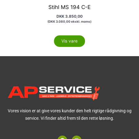
Stihl MS 194 C-E
DKK
3.850,00
(
DKK
3.080,00
ekskl. moms)
Vis vare
Vores vision er at give vores kunder den helt rigtige rådgivning og
service. Vi finder altid frem til den rette løsning.
F
I