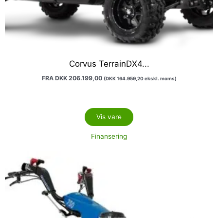
Corvus TerrainDX4...
FRA
DKK
206.199,00
(
DKK
164.959,20
ekskl. moms)
Vis vare
Finansering