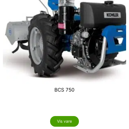
​BCS 750
Vis vare