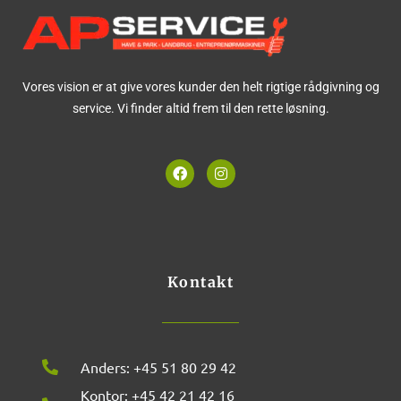
Vores vision er at give vores kunder den helt rigtige rådgivning og
service. Vi finder altid frem til den rette løsning.
F
I
a
n
c
s
e
t
b
a
o
g
o
r
k
a
m
Kontakt
Anders: +45 51 80 29 42
Kontor: +45 42 21 42 16