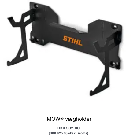
iMOW® vægholder
DKK
532,00
(
DKK
425,60
ekskl. moms)