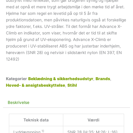
udstyret med reflekser, som gør brugeren synlig og hjælper
med at opnå et mere trygt arbejdsmiljø i den mørke tid af året.
Hjelme har som regel en levetid på op til 5 år fra
produktionsdatoen, men påvirkes naturligvis også at forskellige
ydre faktorer, f.eks. UV-stråler. Til det formål har Advance X-
Climb en indikator, som viser, hvornår det er tid til at skifte
hjelm på grund af UV-eksponering. Advance X-Climb er
produceret i UV-stabiliseret ABS og har justerbar inderhjelm,
høreværn (SNR 28) og netvisir i slidstærkt nylon (EN 397, EN
12492)
Kategorier
Beklædning & sikkerhedsudstyr
,
Brands
,
Hoved- & ansigtsbeskyttelse
,
Stihl
Beskrivelse
Teknisk data
Værdi
1)
Lyddæmpning
SNR 28 (H:35; M:26; L:16)