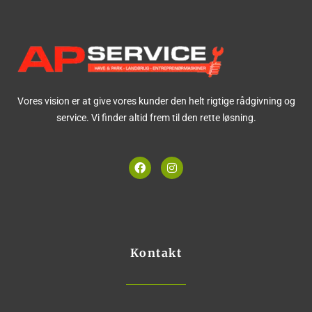
Vores vision er at give vores kunder den helt rigtige rådgivning og
service. Vi finder altid frem til den rette løsning.
F
I
a
n
c
s
e
t
b
a
o
g
o
r
k
a
m
Kontakt