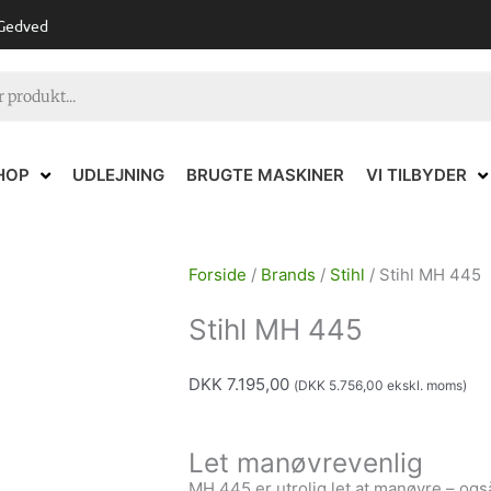
 Gedved
HOP
UDLEJNING
BRUGTE MASKINER
VI TILBYDER
Forside
/
Brands
/
Stihl
/ Stihl MH 445
Stihl MH 445
DKK
7.195,00
(
DKK
5.756,00
ekskl. moms)
Let manøvrevenlig
MH 445 er utrolig let at manøvre – og