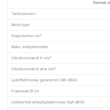
Teknisk d
Tankvolumen l
Motortype
Slagvolumen cm³
Maks. arbejdsbredde
Vibrationsværdi K m/s²
Vibrationsværdi ahw m/s²
Lydeffektniveau garanteret LWA dB(A)
Fræsesæt Ø cm
Usikkerhed arbejdspladsniveau KpA dB(A)