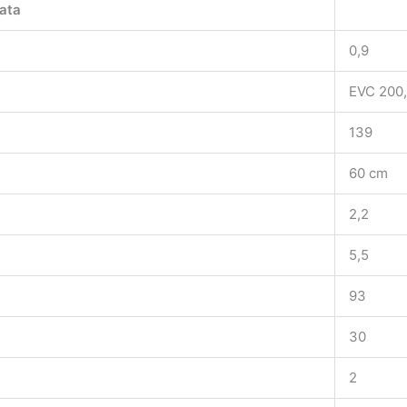
ata
0,9
EVC 200
139
60 cm
2,2
5,5
93
30
2