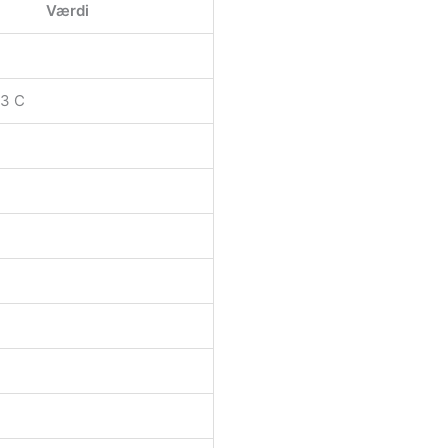
Værdi
,3 C